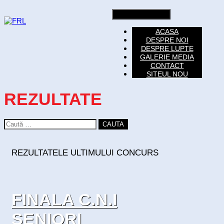
Toggle navigation
ACASA
DESPRE NOI
DESPRE LUPTE
GALERIE MEDIA
CONTACT
SITEUL NOU
REZULTATE
CAUTA
REZULTATELE ULTIMULUI CONCURS
FINALA C.N.I
SENIORI