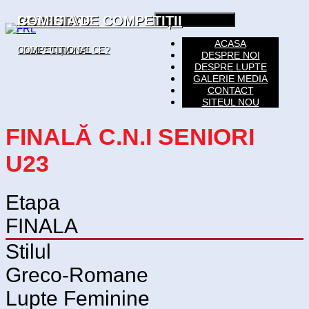
LUPTE
CALENDAR
REZULTATE
COMISIA DE COMPETIȚII
Toggle navigation
ACASA
UNDE? CUM? DE CE?
COMPETIȚIONAL
DESPRE NOI
DESPRE LUPTE
GALERIE MEDIA
CONTACT
SITEUL NOU
FINALĂ C.N.I SENIORI
U23
Etapa
FINALA
Stilul
Greco-Romane
Lupte Feminine