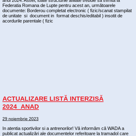
anul 2024. Astfel, toate structurile afiliate trebuie să trimită la
Federatia Romana de Lupte pentru acest an, următoarele
documente: Borderou completat electronic ( fizic/scanat stampilat
de unitate si document in format deschis/editabil ) insotit de
acordurile parentale ( fizic
ACTUALIZARE LISTĂ INTERZISĂ
2024_ANAD
29 noiembrie 2023
In atentia sportivilor si a antrenorilor! Vă informăm că WADA a
publicat actualizări ale documentelor referitoare la tramadol care