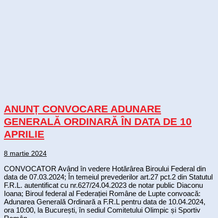
ANUNȚ CONVOCARE ADUNARE
GENERALĂ ORDINARĂ ÎN DATA DE 10
APRILIE
8 martie 2024
CONVOCATOR Având în vedere Hotărârea Biroului Federal din
data de 07.03.2024; În temeiul prevederilor art.27 pct.2 din Statutul
F.R.L. autentificat cu nr.627/24.04.2023 de notar public Diaconu
Ioana; Biroul federal al Federației Române de Lupte convoacă:
Adunarea Generală Ordinară a F.R.L pentru data de 10.04.2024,
ora 10:00, la București, în sediul Comitetului Olimpic și Sportiv