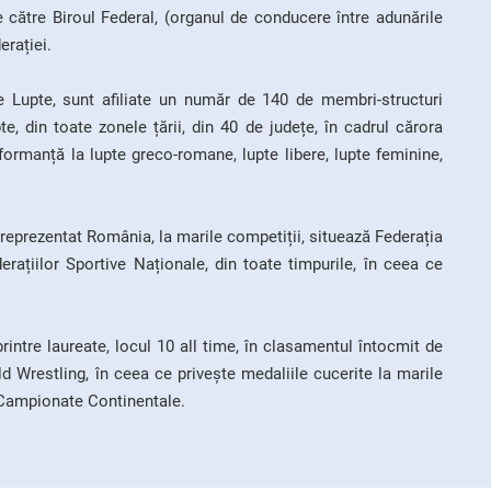
 de către Biroul Federal, (organul de conducere între adunările
erației.
 Lupte, sunt afiliate un număr de 140 de membri-structuri
te, din toate zonele țării, din 40 de județe, în cadrul cărora
formanță la lupte greco-romane, lupte libere, lupte feminine,
 reprezentat România, la marile competiții, situează Federația
ațiilor Sportive Naționale, din toate timpurile, în ceea ce
ntre laureate, locul 10 all time, în clasamentul întocmit de
d Wrestling, în ceea ce privește medaliile cucerite la marile
 Campionate Continentale.