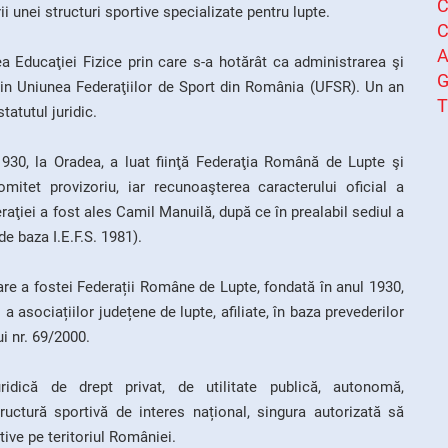
C
i unei structuri sportive specializate pentru lupte.
C
A
a Educaţiei Fizice prin care s-a hotărât ca administrarea şi
prin Uniunea Federaţiilor de Sport din România (UFSR). Un an
T
tatutul juridic.
 1930, la Oradea, a luat fiinţă Federaţia Română de Lupte şi
comitet provizoriu, iar recunoaşterea caracterului oficial a
raţiei a fost ales Camil Manuilă, după ce în prealabil sediul a
de baza I.E.F.S. 1981).
re a fostei Federații Române de Lupte, fondată în anul 1930,
 a asociațiilor județene de lupte, afiliate, în baza prevederilor
ui nr. 69/2000.
dică de drept privat, de utilitate publică, autonomă,
tructură sportivă de interes național, singura autorizată să
tive pe teritoriul României.