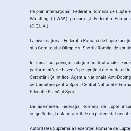
Pe plan internațional, Federația Română de Lupte es
Wrestling (U.W.W.) precum și Federația Europe
(C.E.L.A.).
La nivel național, Federația Română de Lupte funcțio
și a Comitetului Olimpic și Sportiv Român, de sprijin
În ceea ce privește relațiile instituționale, Fe
performanță, se bazează pe sprijinul a o serie de ins
Cercetării Științifice, Agenția Națională Anti-Doping
de Cercetare pentru Sport, Centrul Național e Formar
Educație Fizică și Sport.
De asemenea, Federația Română de Lupte încuraje
asigurându-și colaboratorii de un parteneriat onest
Autoritatea Supremă a Federației Române de Lupte e