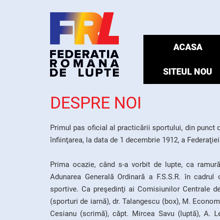
ACASA
SITEUL NOU
DESPRE NOI
Primul pas oficial al practicării sportului, din punct d
înfiinţarea, la data de 1 decembrie 1912, a Federaţiei
Prima ocazie, când s-a vorbit de lupte, ca ramură
Adunarea Generală Ordinară a F.S.S.R. în cadrul c
sportive. Ca preşedinţi ai Comisiunilor Centrale de
(sporturi de iarnă), dr. Talangescu (box), M. Economu
Cesianu (scrimă), căpt. Mircea Savu (luptă), A. Le