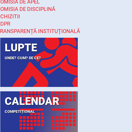
OMISIA DE APEL
OMISIA DE DISCIPLINĂ
CHIZITII
GDPR
RANSPARENȚĂ INSTITUȚIONALĂ
LUPTE
UNDE? CUM? DE CE?
CALENDAR
COMPETIȚIONAL