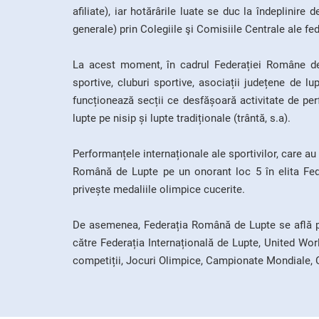
afiliate), iar hotărârile luate se duc la îndeplinire
generale) prin Colegiile şi Comisiile Centrale ale fed
La acest moment, în cadrul Federației Române de
sportive, cluburi sportive, asociații județene de lup
funcționează secții ce desfășoară activitate de per
lupte pe nisip și lupte tradiționale (trântă, s.a).
Performanțele internaționale ale sportivilor, care au
Română de Lupte pe un onorant loc 5 în elita Feder
privește medaliile olimpice cucerite.
De asemenea, Federația Română de Lupte se află pri
către Federația Internațională de Lupte, United Worl
competiții, Jocuri Olimpice, Campionate Mondiale,