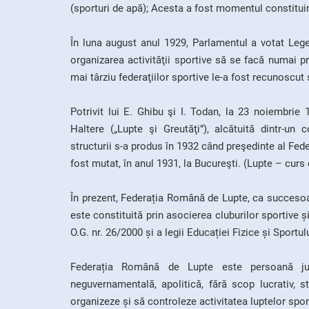
(sporturi de apă); Acesta a fost momentul constituiri
În luna august anul 1929, Parlamentul a votat Lege
organizarea activităţii sportive să se facă numai 
mai târziu federaţiilor sportive le-a fost recunoscut s
Potrivit lui E. Ghibu şi I. Todan, la 23 noiembrie
Haltere („Lupte şi Greutăţi”), alcătuită dintr-un 
structurii s-a produs în 1932 când preşedinte al Fede
fost mutat, în anul 1931, la Bucureşti. (Lupte – curs 
În prezent, Federația Română de Lupte, ca succesoa
este constituită prin asocierea cluburilor sportive și
O.G. nr. 26/2000 și a legii Educației Fizice și Sportul
Federația Română de Lupte este persoană juri
neguvernamentală, apolitică, fără scop lucrativ, s
organizeze și să controleze activitatea luptelor spor