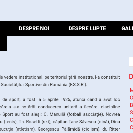
DESPRE NOI
DESPRE LUPTE
GAL
D
e vedere instituțional, pe teritoriul țării noastre, l-a constituit
 Societăţilor Sportive din România (F.S.S.R.).
M
O
 de sport, a fost la 5 aprile 1925, atunci când a avut loc
B
ăreia s-a hotărât conducerea unitară a fiecărei discipline
S
 Sport au fost aleşi: C. Manuilă (fotball asociaţie), Novrea
C
 (tenis), Th. Rosetti (ski), căpitan Ţane Săvescu (oină), Dinu
C
ucuţia (atletism), Georgescu Pălărnidă (ciclism), dr. Ritter