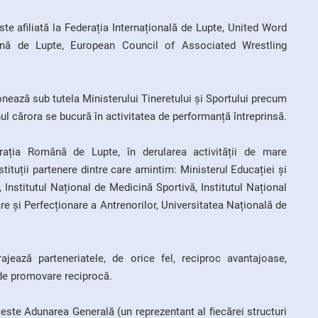
te afiliată la Federația Internațională de Lupte, United Word
ană de Lupte, European Council of Associated Wrestling
nează sub tutela Ministerului Tineretului și Sportului precum
ul cărora se bucură în activitatea de performanță întreprinsă.
derația Română de Lupte, în derularea activității de mare
tituții partenere dintre care amintim: Ministerul Educației și
, Institutul Național de Medicină Sportivă, Institutul Național
e și Perfecționare a Antrenorilor, Universitatea Națională de
ază parteneriatele, de orice fel, reciproc avantajoase,
 de promovare reciprocă.
ste Adunarea Generală (un reprezentant al fiecărei structuri