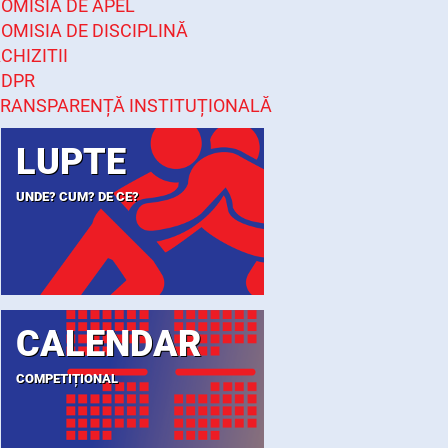
OMISIA DE APEL
OMISIA DE DISCIPLINĂ
CHIZITII
GDPR
RANSPARENȚĂ INSTITUȚIONALĂ
LUPTE
UNDE? CUM? DE CE?
CALENDAR
COMPETIȚIONAL