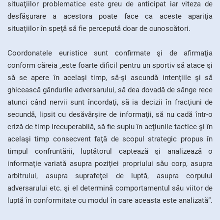
situaţiilor problematice este greu de anticipat iar viteza de
desfăşurare a acestora poate face ca aceste apariţia
situaţiilor în speţă să fie percepută doar de cunoscători.
Coordonatele euristice sunt confirmate şi de afirmaţia
conform căreia „este foarte dificil pentru un sportiv să atace şi
să se apere în acelaşi timp, să-şi ascundă intenţiile şi să
ghicească gândurile adversarului, să dea dovadă de sânge rece
atunci când nervii sunt încordaţi, să ia decizii în fracţiuni de
secundă, lipsit cu desăvârşire de informaţii, să nu cadă într-o
criză de timp irecuperabilă, să fie suplu în acţiunile tactice şi în
acelaşi timp consecvent faţă de scopul strategic propus în
timpul confruntării, luptătorul captează şi analizează o
informaţie variată asupra poziţiei propriului său corp, asupra
arbitrului, asupra suprafeţei de luptă, asupra corpului
adversarului etc. şi el determină comportamentul său viitor de
luptă în conformitate cu modul în care aceasta este analizată”.