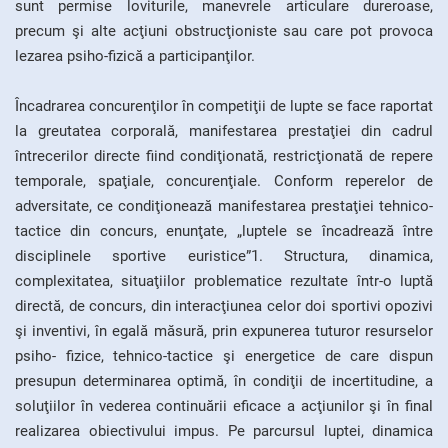
sunt permise loviturile, manevrele articulare dureroase,
precum şi alte acţiuni obstrucţioniste sau care pot provoca
lezarea psiho-fizică a participanţilor.
Încadrarea concurenţilor în competiţii de lupte se face raportat
la greutatea corporală, manifestarea prestaţiei din cadrul
întrecerilor directe fiind condiţionată, restricţionată de repere
temporale, spaţiale, concurenţiale. Conform reperelor de
adversitate, ce condiţionează manifestarea prestaţiei tehnico-
tactice din concurs, enunţate, „luptele se încadrează între
disciplinele sportive euristice”1. Structura, dinamica,
complexitatea, situaţiilor problematice rezultate într-o luptă
directă, de concurs, din interacţiunea celor doi sportivi opozivi
şi inventivi, în egală măsură, prin expunerea tuturor resurselor
psiho- fizice, tehnico-tactice şi energetice de care dispun
presupun determinarea optimă, în condiţii de incertitudine, a
soluţiilor în vederea continuării eficace a acţiunilor şi în final
realizarea obiectivului impus. Pe parcursul luptei, dinamica