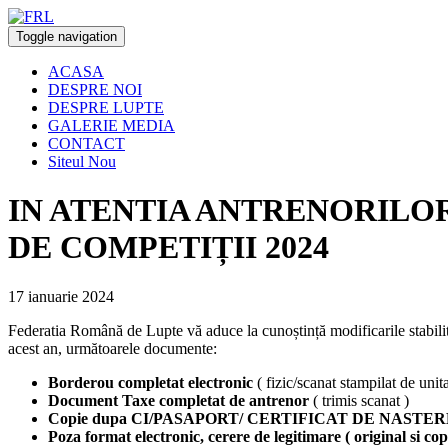
Toggle navigation
ACASA
DESPRE NOI
DESPRE LUPTE
GALERIE MEDIA
CONTACT
Siteul Nou
IN ATENTIA ANTRENORILOR
DE COMPETIȚII 2024
17 ianuarie 2024
Federatia Română de Lupte vă aduce la cunoștință modificarile stabilit
acest an, următoarele documente:
Borderou completat electronic
( fizic/scanat stampilat de unit
Document Taxe completat de antrenor
( trimis scanat )
Copie dupa CI/PASAPORT/ CERTIFICAT DE NASTER
Poza format electronic, cerere de legitimare ( origina