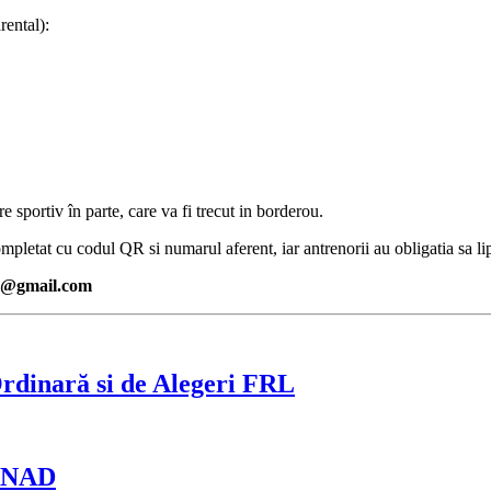
rental):
sportiv în parte, care va fi trecut in borderou.
ompletat cu codul QR si numarul aferent, iar antrenorii au obligatia sa li
rl@gmail.com
rdinară si de Alegeri FRL
 ANAD