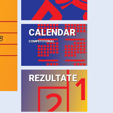
CALENDAR
8
COMPETIȚIONAL
REZULTATE