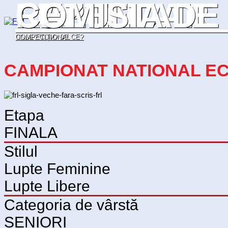
LUPTE
CALENDAR
REZULTATE
COMISIA DE
UNDE? CUM? DE CE?
COMPETIȚIONAL
CAMPIONAT NATIONAL EC
Etapa
FINALA
Stilul
Lupte Feminine
Lupte Libere
Categoria de vârstă
SENIORI