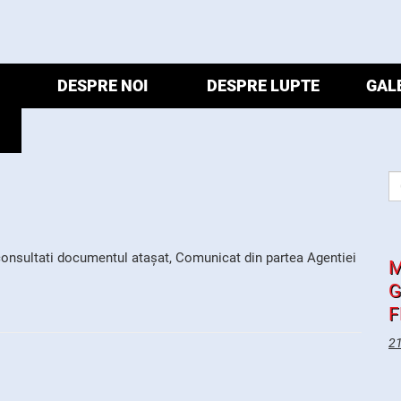
DESPRE NOI
DESPRE LUPTE
GAL
ă consultati documentul atașat, Comunicat din partea Agentiei
M
G
F
21