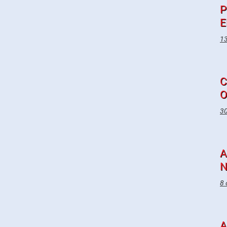
P
E
13
C
O
30
A
N
8 
A