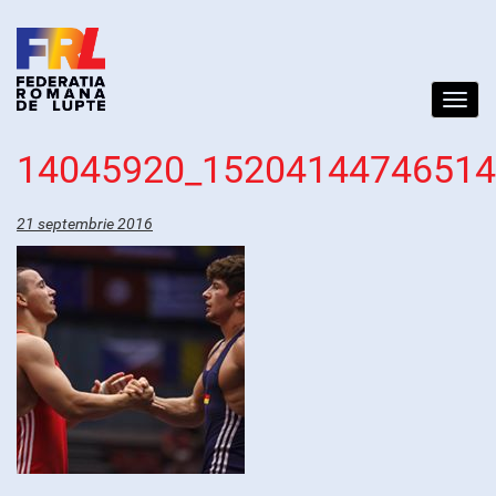
Toggl
navig
14045920_1520414474651
21 septembrie 2016