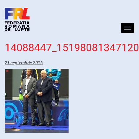
Toggl
navig
14088447_1519808134712
21 septembrie 2016