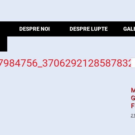
DESPRE NOI
DESPRE LUPTE
GAL
7984756_3706292128587832
M
G
F
21