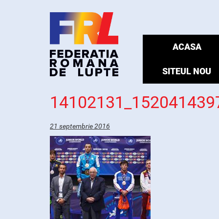
ACASA
SITEUL NOU
14102131_152041439
21 septembrie 2016