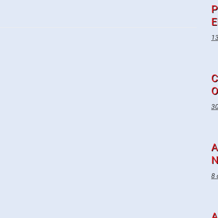
P
E
13
C
O
30
A
N
8 
A