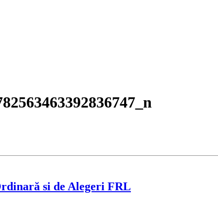
782563463392836747_n
rdinară si de Alegeri FRL