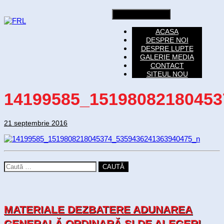
Toggle navigation
ACASA
DESPRE NOI
DESPRE LUPTE
GALERIE MEDIA
CONTACT
SITEUL NOU
14199585_15198082180453
21 septembrie 2016
CAUTĂ
MATERIALE DEZBATERE ADUNAREA
GENERALĂ ORDINARĂ SI DE ALEGERI