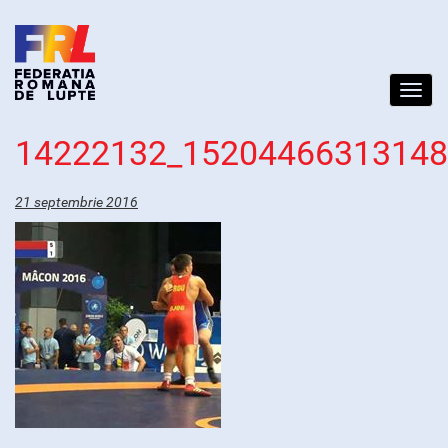
Toggl
navig
14222132_1520446631314
21 septembrie 2016