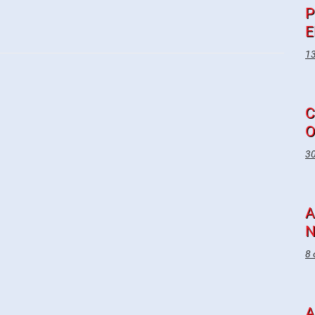
P
E
13
C
O
30
A
N
8 
A