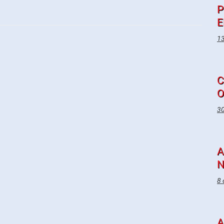
P
E
13
C
O
30
A
N
8 
A