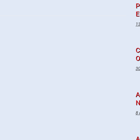
P
E
13
C
O
30
A
N
8 
A