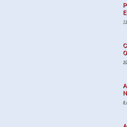
P
E
13
C
O
30
A
N
8 
A