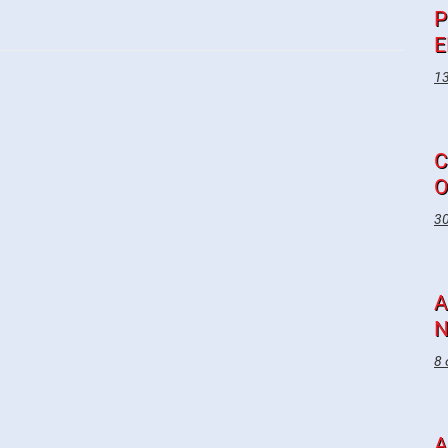
P
E
13
C
O
30
A
N
8 
A