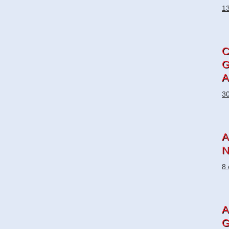
13
G
A
30
A
N
8 
A
G