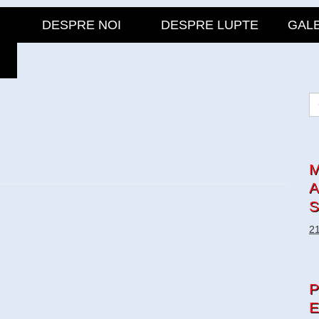
DESPRE NOI
DESPRE LUPTE
GALE
M
A
S
21
P
E