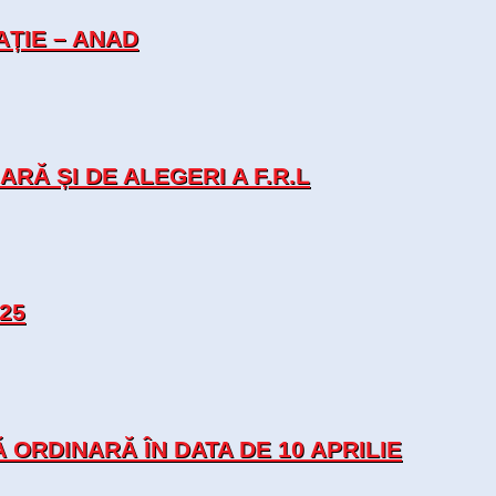
ȚIE – ANAD
Ă ȘI DE ALEGERI A F.R.L
25
RDINARĂ ÎN DATA DE 10 APRILIE