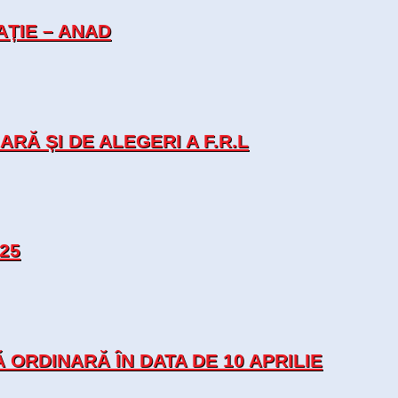
ȚIE – ANAD
Ă ȘI DE ALEGERI A F.R.L
25
RDINARĂ ÎN DATA DE 10 APRILIE