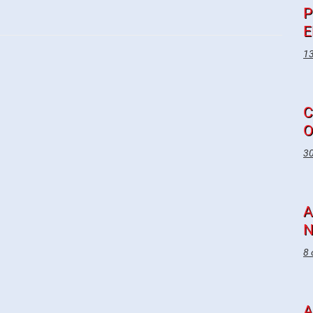
P
E
13
C
O
30
A
N
8 
A