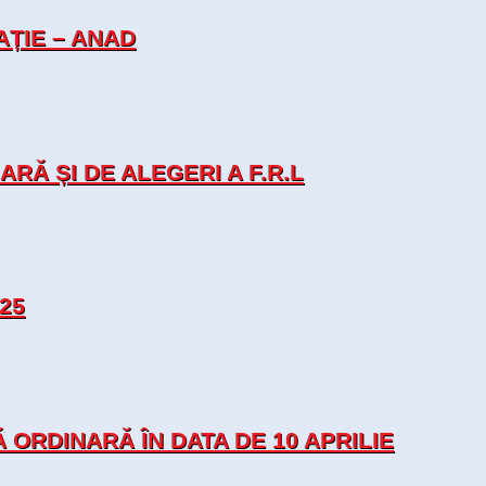
ȚIE – ANAD
Ă ȘI DE ALEGERI A F.R.L
25
RDINARĂ ÎN DATA DE 10 APRILIE