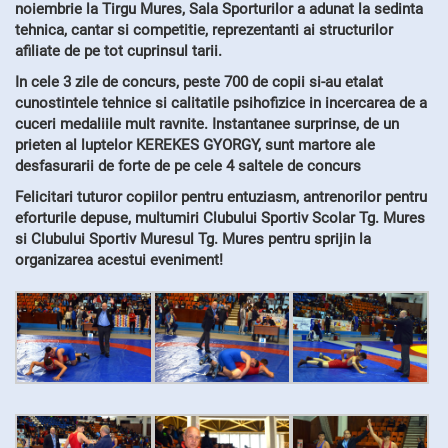
noiembrie la Tirgu Mures, Sala Sporturilor a adunat la sedinta
tehnica, cantar si competitie, reprezentanti ai structurilor
afiliate de pe tot cuprinsul tarii.
In cele 3 zile de concurs, peste 700 de copii si-au etalat
cunostintele tehnice si calitatile psihofizice in incercarea de a
cuceri medaliile mult ravnite. Instantanee surprinse, de un
prieten al luptelor KEREKES GYORGY, sunt martore ale
desfasurarii de forte de pe cele 4 saltele de concurs
Felicitari tuturor copiilor pentru entuziasm, antrenorilor pentru
eforturile depuse, multumiri Clubului Sportiv Scolar Tg. Mures
si Clubului Sportiv Muresul Tg. Mures pentru sprijin la
organizarea acestui eveniment!