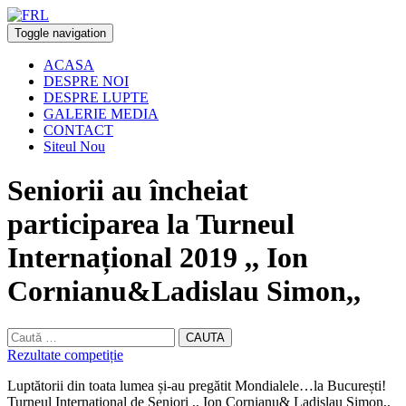
Toggle navigation
ACASA
DESPRE NOI
DESPRE LUPTE
GALERIE MEDIA
CONTACT
Siteul Nou
Seniorii au încheiat
participarea la Turneul
Internațional 2019 ,, Ion
Cornianu&Ladislau Simon,,
CAUTA
Rezultate competiție
Luptătorii din toata lumea și-au pregătit Mondialele…la București!
Turneul Internațional de Seniori ,, Ion Cornianu& Ladislau Simon,,