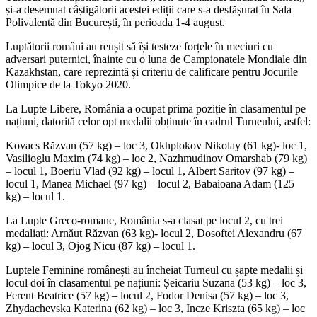
și-a desemnat câștigătorii acestei ediții care s-a desfășurat în Sala
Polivalentă din București, în perioada 1-4 august.
Luptătorii români au reușit să își testeze forțele în meciuri cu
adversari puternici, înainte cu o luna de Campionatele Mondiale din
Kazakhstan, care reprezintă și criteriu de calificare pentru Jocurile
Olimpice de la Tokyo 2020.
La Lupte Libere, România a ocupat prima poziție în clasamentul pe
națiuni, datorită celor opt medalii obținute în cadrul Turneului, astfel:
Kovacs Răzvan (57 kg) – loc 3, Okhplokov Nikolay (61 kg)- loc 1,
Vasilioglu Maxim (74 kg) – loc 2, Nazhmudinov Omarshab (79 kg)
– locul 1, Boeriu Vlad (92 kg) – locul 1, Albert Saritov (97 kg) –
locul 1, Manea Michael (97 kg) – locul 2, Babaioana Adam (125
kg) – locul 1.
La Lupte Greco-romane, România s-a clasat pe locul 2, cu trei
medaliați: Arnăut Răzvan (63 kg)- locul 2, Dosoftei Alexandru (67
kg) – locul 3, Ojog Nicu (87 kg) – locul 1.
Luptele Feminine românești au încheiat Turneul cu șapte medalii și
locul doi în clasamentul pe națiuni: Șeicariu Suzana (53 kg) – loc 3,
Ferent Beatrice (57 kg) – locul 2, Fodor Denisa (57 kg) – loc 3,
Zhydachevska Katerina (62 kg) – loc 3, Incze Kriszta (65 kg) – loc