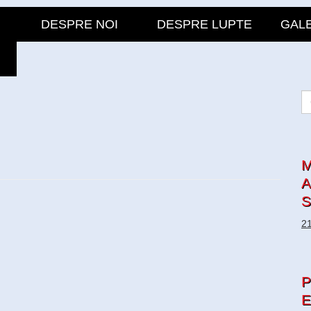
DESPRE NOI
DESPRE LUPTE
GALE
M
A
S
21
P
E