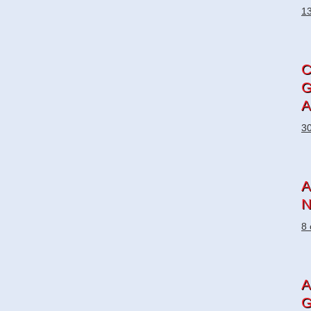
13
G
A
30
A
N
8 
A
G