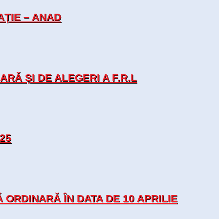
ȚIE – ANAD
Ă ȘI DE ALEGERI A F.R.L
25
RDINARĂ ÎN DATA DE 10 APRILIE