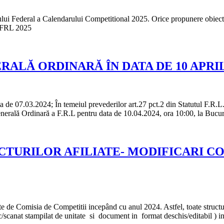
oului Federal a Calendarului Competitional 2025. Orice propunere obiectiv
 FRL 2025
LĂ ORDINARĂ ÎN DATA DE 10 APRI
7.03.2024; În temeiul prevederilor art.27 pct.2 din Statutul F.R.L. 
erală Ordinară a F.R.L pentru data de 10.04.2024, ora 10:00, la Bucure
CTURILOR AFILIATE- MODIFICARI COM
e de Comisia de Competitii incepând cu anul 2024. Astfel, toate structur
scanat stampilat de unitate si document in format deschis/editabil ) inso