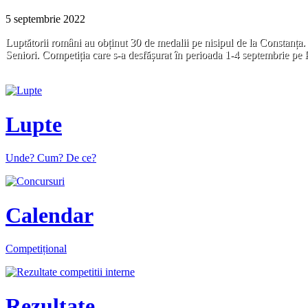
5 septembrie 2022
Luptătorii români au obținut 30 de medalii pe nisipul de la Constanța.
Seniori. Competiția care s-a desfășurat în perioada 1-4 septembrie pe P
Lupte
Unde? Cum? De ce?
Calendar
Competițional
Rezultate