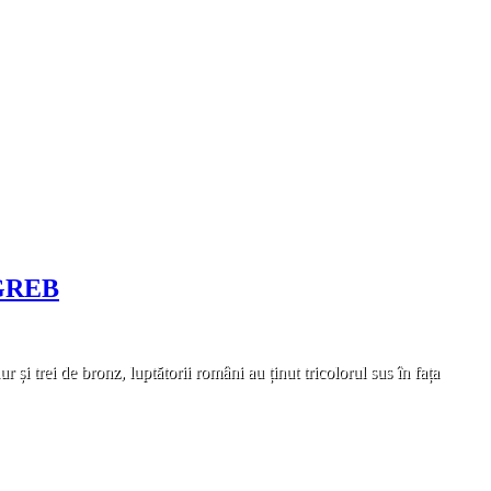
GREB
 și trei de bronz, luptătorii români au ținut tricolorul sus în fața