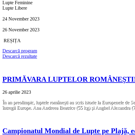
Lupte Feminine
Lupte Libere
Din:
24 November 2023
Pana in:
26 November 2023
Localitatea:
REȘIȚA
Descarcă program
Descarcă rezultate
PRIMĂVARA LUPTELOR ROMÂNEȘTI!
26 aprilie 2023
În an preolimpic, luptele românești au scris istorie la Europenele de Sen
întregii Europe. Ana Andreea Beatrice (55 kg) și Anghel Alexandra (
Campionatul Mondial de Lupte pe Plajă, edi