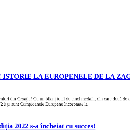
 ISTORIE LA EUROPENELE DE LA ZA
iori din Croația! Cu un bilanț total de cinci medalii, din care două de aur
72 kg) sunt Campioanele Europene încoronate la
ția 2022 s-a încheiat cu succes!