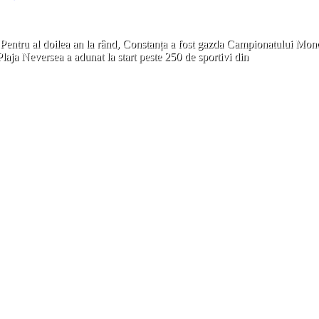
 Pentru al doilea an la rând, Constanța a fost gazda Campionatului Mond
laja Neversea a adunat la start peste 250 de sportivi din