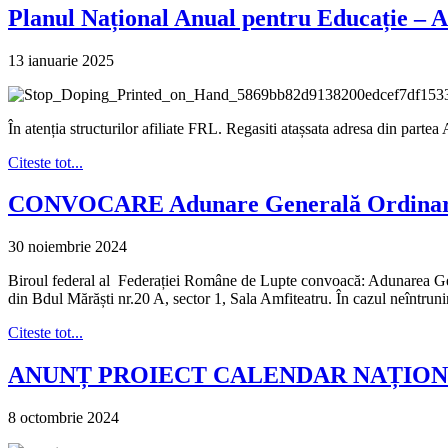
Planul Național Anual pentru Educație –
13 ianuarie 2025
În atenția structurilor afiliate FRL. Regasiti atașsata adresa din par
Citeste tot...
CONVOCARE Adunare Generală Ordinară ș
30 noiembrie 2024
Biroul federal al Federației Române de Lupte convoacă: Adunarea Gene
din Bdul Mărăști nr.20 A, sector 1, Sala Amfiteatru. În cazul neîntr
Citeste tot...
ANUNȚ PROIECT CALENDAR NAȚIONA
8 octombrie 2024