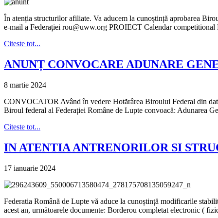
În atenția structurilor afiliate. Va aducem la cunoștință aprobarea Bir
e-mail a Federației rou@uww.org PROIECT Calendar competitional
Citeste tot...
ANUNȚ CONVOCARE ADUNARE GENERA
8 martie 2024
CONVOCATOR Având în vedere Hotărârea Biroului Federal din data de 0
Biroul federal al Federației Române de Lupte convoacă: Adunarea Gen
Citeste tot...
IN ATENTIA ANTRENORILOR SI STRU
17 ianuarie 2024
Federatia Română de Lupte vă aduce la cunoștință modificarile stabilit
acest an, următoarele documente: Borderou completat electronic ( fizic/