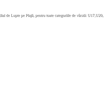
ial de Lupte pe Plajă, pentru toate categoriile de vârstă: U17,U20,